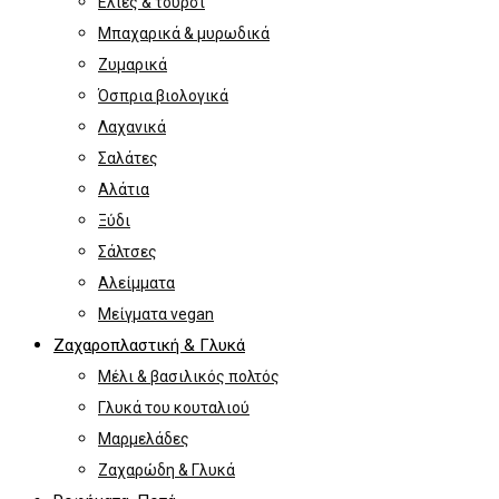
Ελιές & τουρσί
Μπαχαρικά & μυρωδικά
Ζυμαρικά
Όσπρια βιολογικά
Λαχανικά
Σαλάτες
Αλάτια
Ξύδι
Σάλτσες
Αλείμματα
Μείγματα vegan
Ζαχαροπλαστική & Γλυκά
Μέλι & βασιλικός πολτός
Γλυκά του κουταλιού
Μαρμελάδες
Ζαχαρώδη & Γλυκά