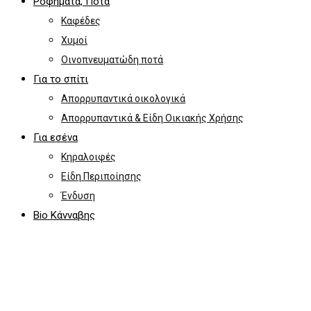
Ροφήματα, Ποτά
Καφέδες
Χυμοί
Οινοπνευματώδη ποτά
Για το σπίτι
Απορρυπαντικά οικολογικά
Απορρυπαντικά & Είδη Οικιακής Χρήσης
Για εσένα
Κηραλοιφές
Είδη Περιποίησης
Ένδυση
Bio Κάνναβης