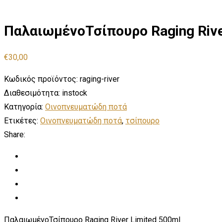
ΠαλαιωμένοΤσίπουρο Raging Rive
€
30,00
Κωδικός προϊόντος:
raging-river
Διαθεσιμότητα:
instock
Κατηγορία:
Οινοπνευματώδη ποτά
Ετικέτες:
Οινοπνευματώδη ποτά
,
τσίπουρο
Share:
ΠαλαιωμένοΤσίπουρο Raging River Limited 500ml