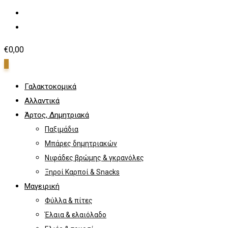
€
0,00
0
Γαλακτοκομικά
Αλλαντικά
Άρτος, Δημητριακά
Παξιμάδια
Μπάρες δημητριακών
Νιφάδες βρώμης & γκρανόλες
Ξηροί Καρποί & Snacks
Μαγειρική
Φύλλα & πίτες
Έλαια & ελαιόλαδο