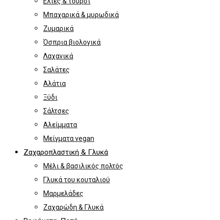
Ελιές & τουρσί
Μπαχαρικά & μυρωδικά
Ζυμαρικά
Όσπρια βιολογικά
Λαχανικά
Σαλάτες
Αλάτια
Ξύδι
Σάλτσες
Αλείμματα
Μείγματα vegan
Ζαχαροπλαστική & Γλυκά
Μέλι & βασιλικός πολτός
Γλυκά του κουταλιού
Μαρμελάδες
Ζαχαρώδη & Γλυκά