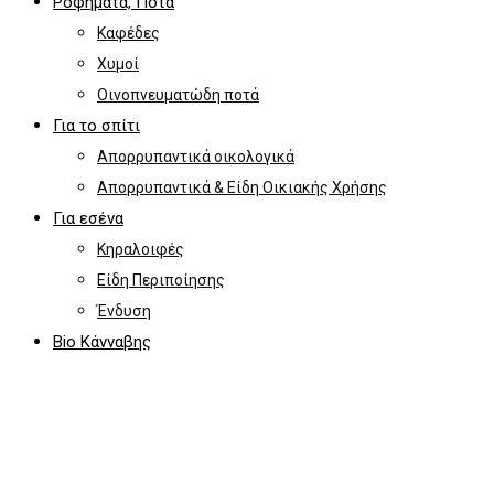
Ροφήματα, Ποτά
Καφέδες
Χυμοί
Οινοπνευματώδη ποτά
Για το σπίτι
Απορρυπαντικά οικολογικά
Απορρυπαντικά & Είδη Οικιακής Χρήσης
Για εσένα
Κηραλοιφές
Είδη Περιποίησης
Ένδυση
Bio Κάνναβης