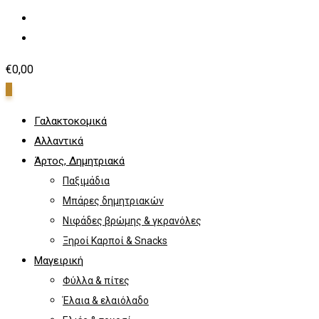
€
0,00
0
Γαλακτοκομικά
Αλλαντικά
Άρτος, Δημητριακά
Παξιμάδια
Μπάρες δημητριακών
Νιφάδες βρώμης & γκρανόλες
Ξηροί Καρποί & Snacks
Μαγειρική
Φύλλα & πίτες
Έλαια & ελαιόλαδο