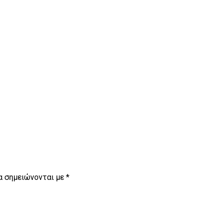
α σημειώνονται με
*