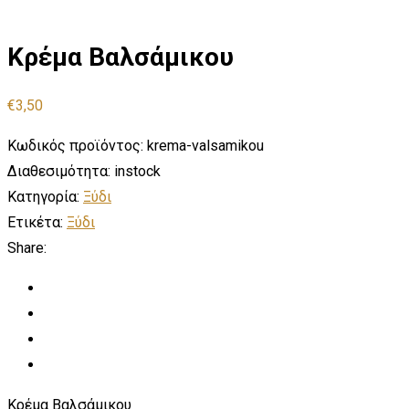
Κρέμα Βαλσάμικου
€
3,50
Κωδικός προϊόντος:
krema-valsamikou
Διαθεσιμότητα:
instock
Κατηγορία:
Ξύδι
Ετικέτα:
Ξύδι
Share:
Κρέμα Βαλσάμικου