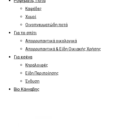
Ροφήματα, Ποτά
Καφέδες
Χυμοί
Οινοπνευματώδη ποτά
Για το σπίτι
Απορρυπαντικά οικολογικά
Απορρυπαντικά & Είδη Οικιακής Χρήσης
Για εσένα
Κηραλοιφές
Είδη Περιποίησης
Ένδυση
Bio Κάνναβης