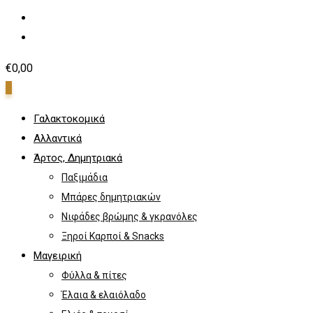
€
0,00
0
Γαλακτοκομικά
Αλλαντικά
Άρτος, Δημητριακά
Παξιμάδια
Μπάρες δημητριακών
Νιφάδες βρώμης & γκρανόλες
Ξηροί Καρποί & Snacks
Μαγειρική
Φύλλα & πίτες
Έλαια & ελαιόλαδο