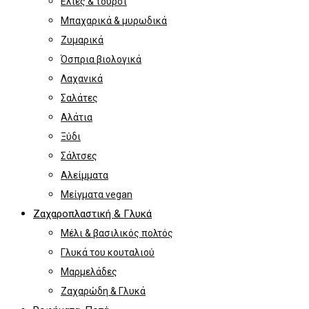
Ελιές & τουρσί
Μπαχαρικά & μυρωδικά
Ζυμαρικά
Όσπρια βιολογικά
Λαχανικά
Σαλάτες
Αλάτια
Ξύδι
Σάλτσες
Αλείμματα
Μείγματα vegan
Ζαχαροπλαστική & Γλυκά
Μέλι & βασιλικός πολτός
Γλυκά του κουταλιού
Μαρμελάδες
Ζαχαρώδη & Γλυκά