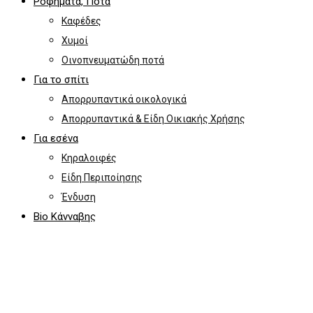
Ροφήματα, Ποτά
Καφέδες
Χυμοί
Οινοπνευματώδη ποτά
Για το σπίτι
Απορρυπαντικά οικολογικά
Απορρυπαντικά & Είδη Οικιακής Χρήσης
Για εσένα
Κηραλοιφές
Είδη Περιποίησης
Ένδυση
Bio Κάνναβης