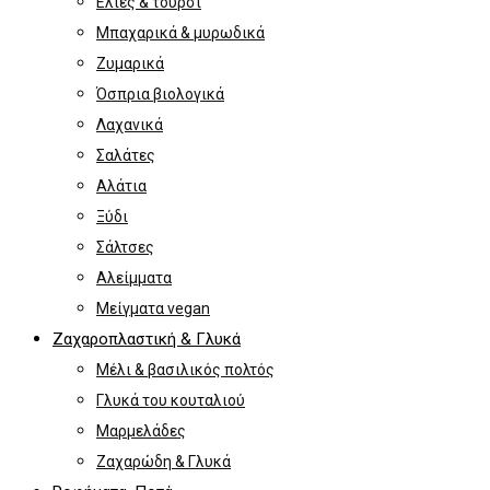
Ελιές & τουρσί
Μπαχαρικά & μυρωδικά
Ζυμαρικά
Όσπρια βιολογικά
Λαχανικά
Σαλάτες
Αλάτια
Ξύδι
Σάλτσες
Αλείμματα
Μείγματα vegan
Ζαχαροπλαστική & Γλυκά
Μέλι & βασιλικός πολτός
Γλυκά του κουταλιού
Μαρμελάδες
Ζαχαρώδη & Γλυκά