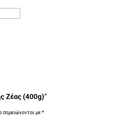
ης Ζέας (400g)”
α σημειώνονται με
*