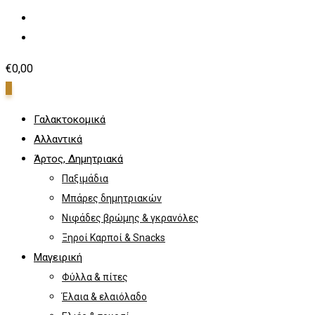
€
0,00
0
Γαλακτοκομικά
Αλλαντικά
Άρτος, Δημητριακά
Παξιμάδια
Μπάρες δημητριακών
Νιφάδες βρώμης & γκρανόλες
Ξηροί Καρποί & Snacks
Μαγειρική
Φύλλα & πίτες
Έλαια & ελαιόλαδο