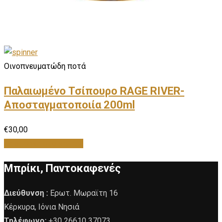
Οινοπνευματώδη ποτά
Παλαιωμένο Τσίπουρο RAGE RIVER-
Αποσταγματοποιία 200ml
€
30,00
Προσθήκη στο καλάθι
Μπρίκι, Παντοκαφενές
Διεύθυνση :
Ερωτ. Μωραϊτη 16
Κέρκυρα, Ιόνια Νησιά
Τηλέφωνο:
+30 26610 37073