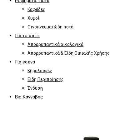
Ροφήματα, Ποτά
Καφέδες
Χυμοί
Οινοπνευματώδη ποτά
Για το σπίτι
Απορρυπαντικά οικολογικά
Απορρυπαντικά & Είδη Οικιακής Χρήσης
Για εσένα
Κηραλοιφές
Είδη Περιποίησης
Ένδυση
Bio Κάνναβης