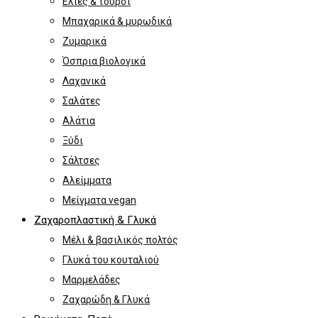
Ελιές & τουρσί
Μπαχαρικά & μυρωδικά
Ζυμαρικά
Όσπρια βιολογικά
Λαχανικά
Σαλάτες
Αλάτια
Ξύδι
Σάλτσες
Αλείμματα
Μείγματα vegan
Ζαχαροπλαστική & Γλυκά
Μέλι & βασιλικός πολτός
Γλυκά του κουταλιού
Μαρμελάδες
Ζαχαρώδη & Γλυκά