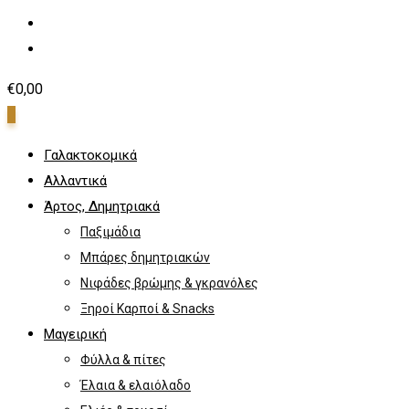
€
0,00
0
Γαλακτοκομικά
Αλλαντικά
Άρτος, Δημητριακά
Παξιμάδια
Μπάρες δημητριακών
Νιφάδες βρώμης & γκρανόλες
Ξηροί Καρποί & Snacks
Μαγειρική
Φύλλα & πίτες
Έλαια & ελαιόλαδο