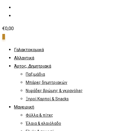
€
0,00
0
Γαλακτοκομικά
Αλλαντικά
Άρτος, Δημητριακά
Παξιμάδια
Μπάρες δημητριακών
Νιφάδες βρώμης & γκρανόλες
Ξηροί Καρποί & Snacks
Μαγειρική
Φύλλα & πίτες
Έλαια & ελαιόλαδο