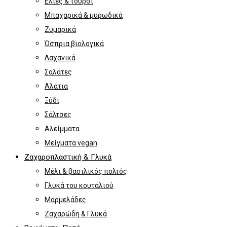
Ελιές & τουρσί
Μπαχαρικά & μυρωδικά
Ζυμαρικά
Όσπρια βιολογικά
Λαχανικά
Σαλάτες
Αλάτια
Ξύδι
Σάλτσες
Αλείμματα
Μείγματα vegan
Ζαχαροπλαστική & Γλυκά
Μέλι & βασιλικός πολτός
Γλυκά του κουταλιού
Μαρμελάδες
Ζαχαρώδη & Γλυκά