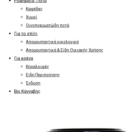
Ροφήματα, Ποτά
Καφέδες
Χυμοί
Οινοπνευματώδη ποτά
Για το σπίτι
Απορρυπαντικά οικολογικά
Απορρυπαντικά & Είδη Οικιακής Χρήσης
Για εσένα
Κηραλοιφές
Είδη Περιποίησης
Ένδυση
Bio Κάνναβης