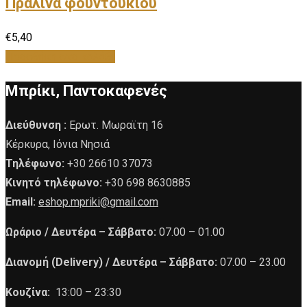
Πραλίνα φουντουκιού
€
5,40
Προσθήκη στο καλάθι
Μπρίκι, Παντοκαφενές
Διεύθυνση :
Ερωτ. Μωραϊτη 16
Κέρκυρα, Ιόνια Νησιά
Τηλέφωνο:
+30 26610 37073
Κινητό τηλέφωνο:
+30 698 8630885
Email:
eshop.mpriki@gmail.com
Ωράριο /
Δευτέρα – Σάββατο:
07.00 – 01.00
Διανομή (Delivery) /
Δευτέρα – Σάββατο:
07.00 – 23.00
Κουζίνα:
13:00 – 23:30