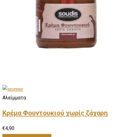
Αλείμματα
Κρέμα Φουντουκιού χωρίς ζάχαρη
€
4,90
Προσθήκη στο καλάθι