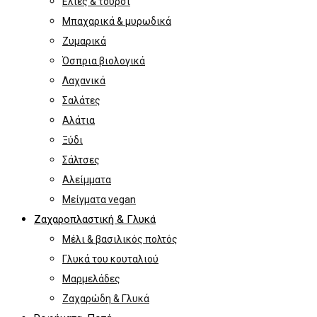
Ελιές & τουρσί
Μπαχαρικά & μυρωδικά
Ζυμαρικά
Όσπρια βιολογικά
Λαχανικά
Σαλάτες
Αλάτια
Ξύδι
Σάλτσες
Αλείμματα
Μείγματα vegan
Ζαχαροπλαστική & Γλυκά
Μέλι & βασιλικός πολτός
Γλυκά του κουταλιού
Μαρμελάδες
Ζαχαρώδη & Γλυκά