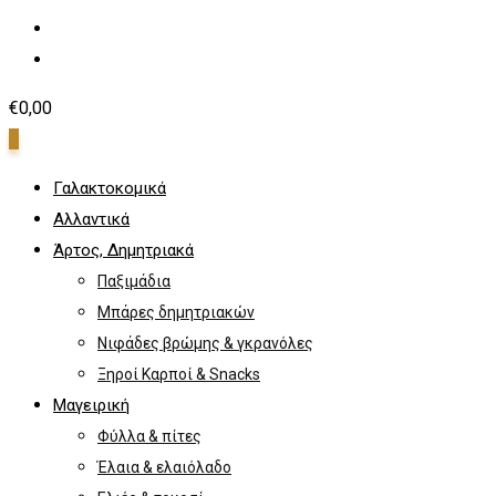
€
0,00
0
Γαλακτοκομικά
Αλλαντικά
Άρτος, Δημητριακά
Παξιμάδια
Μπάρες δημητριακών
Νιφάδες βρώμης & γκρανόλες
Ξηροί Καρποί & Snacks
Μαγειρική
Φύλλα & πίτες
Έλαια & ελαιόλαδο