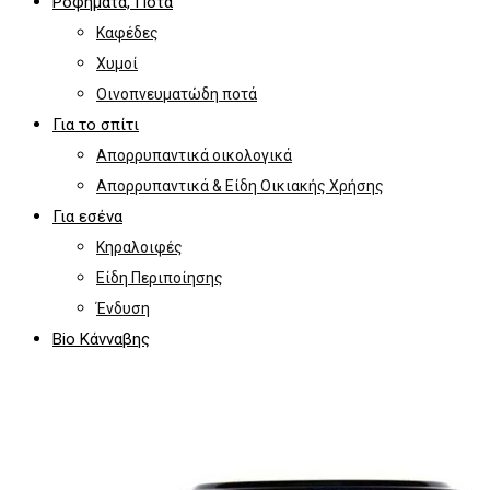
Ροφήματα, Ποτά
Καφέδες
Χυμοί
Οινοπνευματώδη ποτά
Για το σπίτι
Απορρυπαντικά οικολογικά
Απορρυπαντικά & Είδη Οικιακής Χρήσης
Για εσένα
Κηραλοιφές
Είδη Περιποίησης
Ένδυση
Bio Κάνναβης