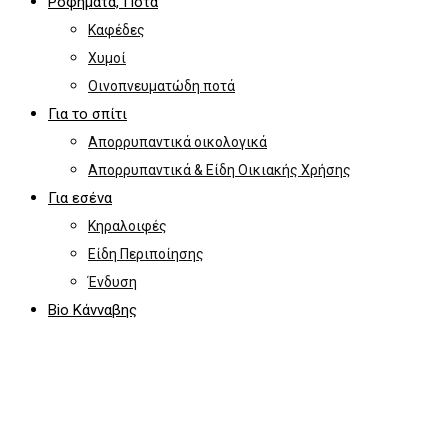
Ροφήματα, Ποτά
Καφέδες
Χυμοί
Οινοπνευματώδη ποτά
Για το σπίτι
Απορρυπαντικά οικολογικά
Απορρυπαντικά & Είδη Οικιακής Χρήσης
Για εσένα
Κηραλοιφές
Είδη Περιποίησης
Ένδυση
Bio Κάνναβης