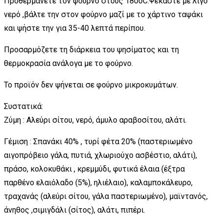
Προθερμάνετε τον φούρνο στους 180oC.Ψεκάστε με λίγο
νερό ,βάλτε την στον φούρνο μαζί με το χάρτινο ταψάκι
και ψήστε την για 35-40 λεπτά περίπου.
Προσαρμόζετε τη διάρκεια του ψησίματος και τη
θερμοκρασία ανάλογα με το φούρνο.
Το προϊόν δεν ψήνεται σε φούρνο μικροκυμάτων.
Συστατικά:
Ζύμη : Αλεύρι σίτου, νερό, άμυλο αραβοσίτου, αλάτι.
Γέμιση : Σπανάκι 40% , τυρί φέτα 20% (παστεριωμένο
αιγοπρόβειο γάλα, πυτιά, χλωριούχο ασβέστιο, αλάτι),
πράσο, κολοκυθάκι , κρεμμύδι, φυτικά έλαια (έξτρα
παρθένο ελαιόλαδο (5%), ηλιέλαιο), καλαμποκάλευρο,
τραχανάς (αλεύρι σίτου, γάλα παστεριωμένο), μαϊντανός,
άνηθος ,σιμιγδάλι (σίτος), αλάτι, πιπέρι.