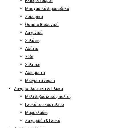
Ελιές & τουρσί
Μπαχαρικά & μυρωδικά
Ζυμαρικά
Όσπρια βιολογικά
Λαχανικά
Σαλάτες
Αλάτια
Ξύδι
Σάλτσες
Αλείμματα
Μείγματα vegan
Ζαχαροπλαστική & Γλυκά
Μέλι & βασιλικός πολτός
Γλυκά του κουταλιού
Μαρμελάδες
Ζαχαρώδη & Γλυκά