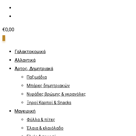
€
0,00
0
Γαλακτοκομικά
Αλλαντικά
Άρτος, Δημητριακά
Παξιμάδια
Μπάρες δημητριακών
Νιφάδες βρώμης & γκρανόλες
Ξηροί Καρποί & Snacks
Μαγειρική
Φύλλα & πίτες
Έλαια & ελαιόλαδο