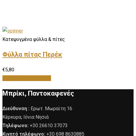
Κατεψυγμένα φύλλα & πίτες
Φύλλα πίτας Περέκ
€
5,80
Προσθήκη στο καλάθι
Μπρίκι, Παντοκαφενές
Διεύθυνση :
Ερωτ. Μωραϊτη 16
Κέρκυρα, Ιόνια Νησιά
Τηλέφωνο:
+30 26610 37073
Κινητό τηλέφωνο:
+30 698 8630885