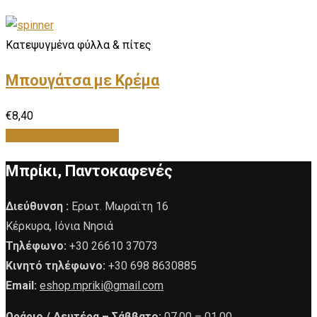
Κατεψυγμένα φύλλα & πίτες
Μπουγάτσα με Kρέμα
€
8,40
Προσθήκη στο καλάθι
Μπρίκι, Παντοκαφενές
Διεύθυνση :
Ερωτ. Μωραϊτη 16
Κέρκυρα, Ιόνια Νησιά
Τηλέφωνο:
+30 26610 37073
Κινητό τηλέφωνο:
+30 698 8630885
Email:
eshop.mpriki@gmail.com
Ωράριο /
Δευτέρα – Σάββατο:
07.00 – 01.00