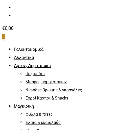
€
0,00
0
Γαλακτοκομικά
Αλλαντικά
Άρτος, Δημητριακά
Παξιμάδια
Μπάρες δημητριακών
Νιφάδες βρώμης & γκρανόλες
Ξηροί Καρποί & Snacks
Μαγειρική
Φύλλα & πίτες
Έλαια & ελαιόλαδο