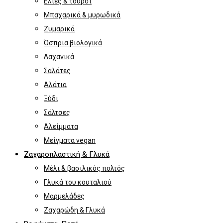
Ελιές & τουρσί
Μπαχαρικά & μυρωδικά
Ζυμαρικά
Όσπρια βιολογικά
Λαχανικά
Σαλάτες
Αλάτια
Ξύδι
Σάλτσες
Αλείμματα
Μείγματα vegan
Ζαχαροπλαστική & Γλυκά
Μέλι & βασιλικός πολτός
Γλυκά του κουταλιού
Μαρμελάδες
Ζαχαρώδη & Γλυκά