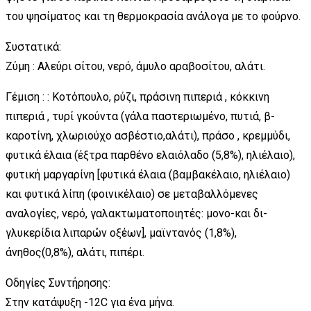
του ψησίματος και τη θερμοκρασία ανάλογα με το φούρνο.
Συστατικά:
Zύμη : Αλεύρι σίτου, νερό, άμυλο αραβοσίτου, αλάτι.
Γέμιση : : Κοτόπουλο, ρύζι, πράσινη πιπεριά , κόκκινη
πιπεριά , τυρί γκούντα (γάλα παστεριωμένο, πυτιά, β-
καροτίνη, χλωριούχο ασβέστιο,αλάτι), πράσο , κρεμμύδι,
φυτικά έλαια (έξτρα παρθένο ελαιόλαδο (5,8%), ηλιέλαιο),
φυτική μαργαρίνη [φυτικά έλαια (βαμβακέλαιο, ηλιέλαιο)
και φυτικά λίπη (φοινικέλαιο) σε μεταβαλλόμενες
αναλογίες, νερό, γαλακτωματοποιητές: μονο-και δι-
γλυκερίδια λιπαρών οξέων], μαϊντανός (1,8%),
άνηθος(0,8%), αλάτι, πιπέρι.
Οδηγίες Συντήρησης:
Στην κατάψυξη -12C για ένα μήνα.