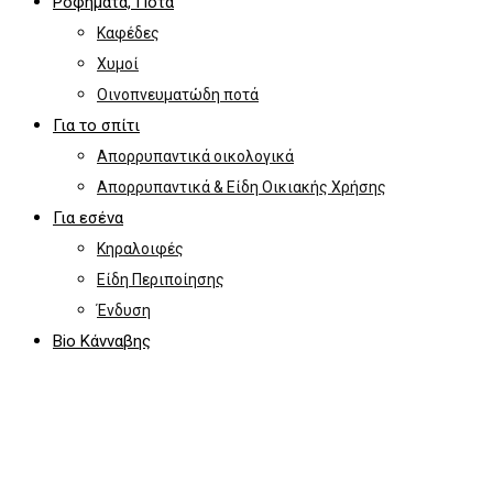
Ροφήματα, Ποτά
Καφέδες
Χυμοί
Οινοπνευματώδη ποτά
Για το σπίτι
Απορρυπαντικά οικολογικά
Απορρυπαντικά & Είδη Οικιακής Χρήσης
Για εσένα
Κηραλοιφές
Είδη Περιποίησης
Ένδυση
Bio Κάνναβης