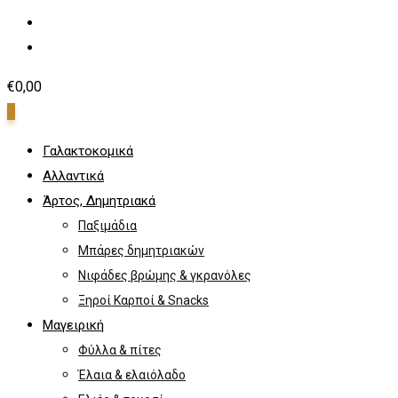
€
0,00
0
Γαλακτοκομικά
Αλλαντικά
Άρτος, Δημητριακά
Παξιμάδια
Μπάρες δημητριακών
Νιφάδες βρώμης & γκρανόλες
Ξηροί Καρποί & Snacks
Μαγειρική
Φύλλα & πίτες
Έλαια & ελαιόλαδο