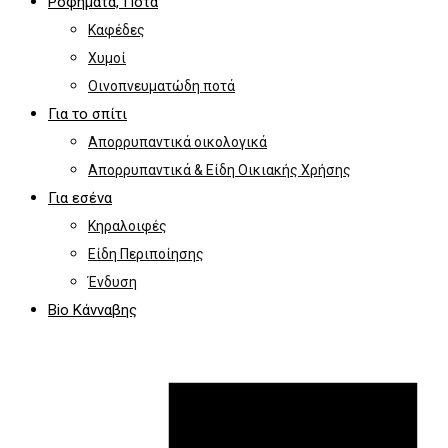
Ροφήματα, Ποτά
Καφέδες
Χυμοί
Οινοπνευματώδη ποτά
Για το σπίτι
Απορρυπαντικά οικολογικά
Απορρυπαντικά & Είδη Οικιακής Χρήσης
Για εσένα
Κηραλοιφές
Είδη Περιποίησης
Ένδυση
Bio Κάνναβης