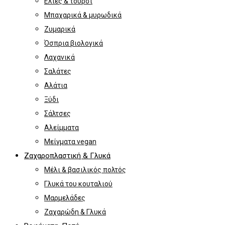
Ελιές & τουρσί
Μπαχαρικά & μυρωδικά
Ζυμαρικά
Όσπρια βιολογικά
Λαχανικά
Σαλάτες
Αλάτια
Ξύδι
Σάλτσες
Αλείμματα
Μείγματα vegan
Ζαχαροπλαστική & Γλυκά
Μέλι & βασιλικός πολτός
Γλυκά του κουταλιού
Μαρμελάδες
Ζαχαρώδη & Γλυκά