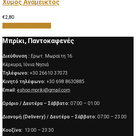
Χυμός Ανάμεικτος
€
2,80
Προσθήκη στο καλάθι
Μπρίκι, Παντοκαφενές
Διεύθυνση :
Ερωτ. Μωραϊτη 16
Κέρκυρα, Ιόνια Νησιά
Τηλέφωνο:
+30 26610 37073
Κινητό τηλέφωνο:
+30 698 8630885
Email:
eshop.mpriki@gmail.com
Ωράριο /
Δευτέρα – Σάββατο:
07.00 – 01.00
Διανομή (Delivery) /
Δευτέρα – Σάββατο:
07.00 – 23.00
Κουζίνα:
13:00 – 23:30