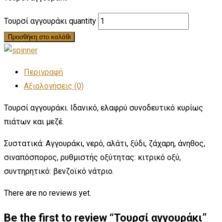
Τουρσί αγγουράκι quantity
Προσθήκη στο καλάθι
Περιγραφή
Αξιολογήσεις (0)
Τουρσί αγγουράκι. Ιδανικό, ελαφρύ συνοδευτικό κυρίως
πιάτων και μεζέ.
Συστατικά: Αγγουράκι, νερό, αλάτι, ξύδι, ζάχαρη, άνηθος,
σιναπόσπορος, ρυθμιστής οξύτητας: κιτρικό οξύ,
συντηρητικό: βενζοϊκό νάτριο.
There are no reviews yet.
Be the first to review “Τουρσί αγγουράκι”