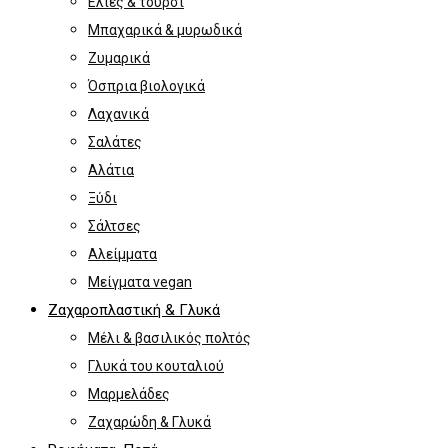
Ελιές & τουρσί
Μπαχαρικά & μυρωδικά
Ζυμαρικά
Όσπρια βιολογικά
Λαχανικά
Σαλάτες
Αλάτια
Ξύδι
Σάλτσες
Αλείμματα
Μείγματα vegan
Ζαχαροπλαστική & Γλυκά
Μέλι & βασιλικός πολτός
Γλυκά του κουταλιού
Μαρμελάδες
Ζαχαρώδη & Γλυκά