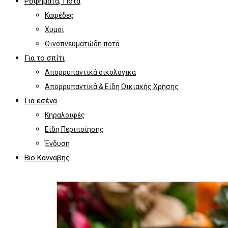
Ροφήματα, Ποτά
Καφέδες
Χυμοί
Οινοπνευματώδη ποτά
Για το σπίτι
Απορρυπαντικά οικολογικά
Απορρυπαντικά & Είδη Οικιακής Χρήσης
Για εσένα
Κηραλοιφές
Είδη Περιποίησης
Ένδυση
Bio Κάνναβης