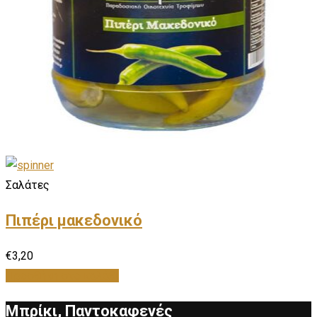
Σαλάτες
Πιπέρι μακεδονικό
€
3,20
Προσθήκη στο καλάθι
Μπρίκι, Παντοκαφενές