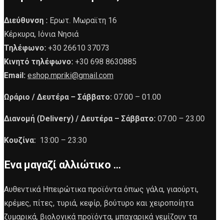
Διεύθυνση :
Ερωτ. Μωραϊτη 16
Κέρκυρα, Ιόνια Νησιά
Τηλέφωνο:
+30 26610 37073
Κινητό τηλέφωνο:
+30 698 8630885
Email:
eshop.mpriki@gmail.com
Ωράριο /
Δευτέρα – Σάββατο:
07.00 – 01.00
Διανομή (Delivery) /
Δευτέρα – Σάββατο:
07.00 – 23.00
Κουζίνα:
13:00 – 23:30
Ένα μαγαζί αλλιώτικο …
Αυθεντικά Ηπειρώτικα προϊόντα όπως γάλα, γιαούρτι,
κρέμες, πίτες, τυριά, κεφίρ, βούτυρο και χειροποίητα
ζυμαρικά, βιολογικά προϊόντα, μπαχαρικά γεμίζουν τα