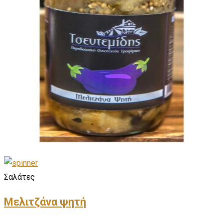
Σαλάτες
Μελιτζάνα ψητή