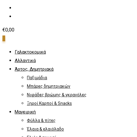
€
0,00
0
Γαλακτοκομικά
Αλλαντικά
Άρτος, Δημητριακά
Παξιμάδια
Μπάρες δημητριακών
Νιφάδες βρώμης & γκρανόλες
Ξηροί Καρποί & Snacks
Μαγειρική
Φύλλα & πίτες
Έλαια & ελαιόλαδο