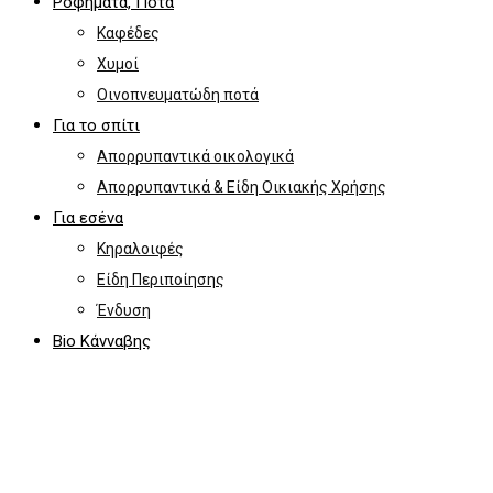
Ροφήματα, Ποτά
Καφέδες
Χυμοί
Οινοπνευματώδη ποτά
Για το σπίτι
Απορρυπαντικά οικολογικά
Απορρυπαντικά & Είδη Οικιακής Χρήσης
Για εσένα
Κηραλοιφές
Είδη Περιποίησης
Ένδυση
Bio Κάνναβης