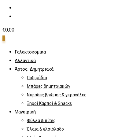
€
0,00
0
Γαλακτοκομικά
Αλλαντικά
Άρτος, Δημητριακά
Παξιμάδια
Μπάρες δημητριακών
Νιφάδες βρώμης & γκρανόλες
Ξηροί Καρποί & Snacks
Μαγειρική
Φύλλα & πίτες
Έλαια & ελαιόλαδο