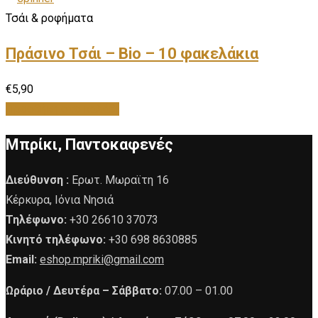
Τσάι & ροφήματα
Πράσινο Τσάι – Bio – 10 φακελάκια
€
5,90
Προσθήκη στο καλάθι
Μπρίκι, Παντοκαφενές
Διεύθυνση :
Ερωτ. Μωραϊτη 16
Κέρκυρα, Ιόνια Νησιά
Τηλέφωνο:
+30 26610 37073
Κινητό τηλέφωνο:
+30 698 8630885
Email:
eshop.mpriki@gmail.com
Ωράριο /
Δευτέρα – Σάββατο:
07.00 – 01.00