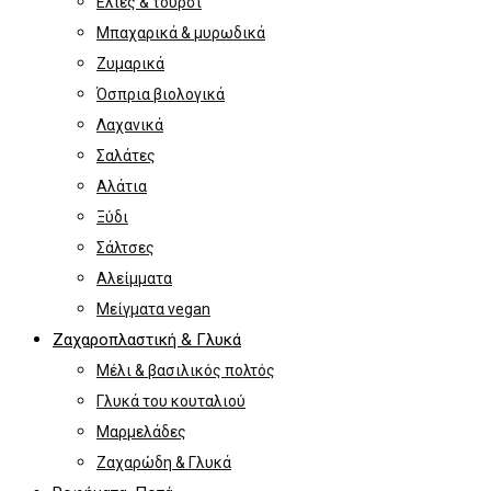
Ελιές & τουρσί
Μπαχαρικά & μυρωδικά
Ζυμαρικά
Όσπρια βιολογικά
Λαχανικά
Σαλάτες
Αλάτια
Ξύδι
Σάλτσες
Αλείμματα
Μείγματα vegan
Ζαχαροπλαστική & Γλυκά
Μέλι & βασιλικός πολτός
Γλυκά του κουταλιού
Μαρμελάδες
Ζαχαρώδη & Γλυκά